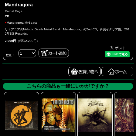
Mandragora
Carnal Cage
CD
●
Mandragora MySpace
リトアニアのMelodic Death Metal Band「Mandragora」の2nd CD。再発イタリア盤。201
2年SG Records。
2,000円
（税込2,200円）
数量：
こちらの商品も一緒にいかがですか？