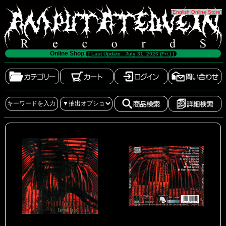
[
English Online Store
]
Online Shop
[ Last Update : July 31, 2026 (Fri.) ]