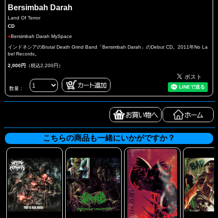
Bersimbah Darah
Land Of Terror
CD
●
Bersimbah Darah MySpace
インドネシアのBrutal Death Grind Band「Bersimbah Darah」のDebut CD。2011年No La
bel Records。
2,000円
（税込2,200円）
数量：
こちらの商品も一緒にいかがですか？