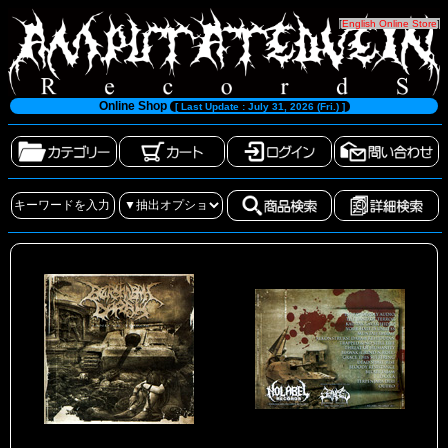
[
English Online Store
]
Online Shop
[ Last Update : July 31, 2026 (Fri.) ]