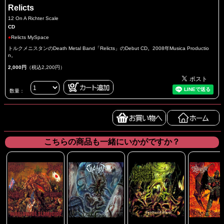
Relicts
12 On A Richter Scale
CD
●
Relicts MySpace
トルクメニスタンのDeath Metal Band「Relicts」のDebut CD。2008年Musica Productio
n。
2,000円
（税込2,200円）
数量：
こちらの商品も一緒にいかがですか？