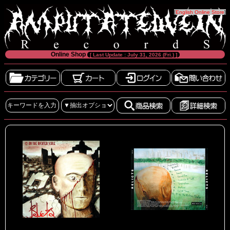
[
English Online Store
]
Online Shop
[ Last Update : July 31, 2026 (Fri.) ]