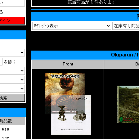
該当商品が
1
件あります
る
Oluparun / 
を除く
Front
B
商品数
518
120