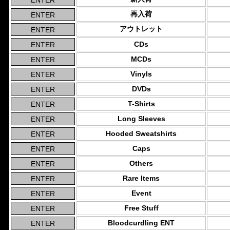
再入荷
アウトレット
CDs
MCDs
Vinyls
DVDs
T-Shirts
Long Sleeves
Hooded Sweatshirts
Caps
Others
Rare Items
Event
Free Stuff
Bloodcurdling ENT