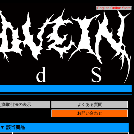
[
English Online Store
]
▼ 該当商品