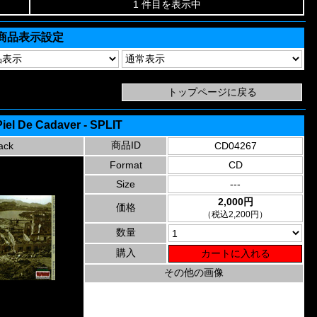
1 件目を表示中
商品表示設定
Piel De Cadaver - SPLIT
商品ID
ack
CD04267
Format
CD
Size
---
2,000円
価格
（税込2,200円）
数量
購入
その他の画像