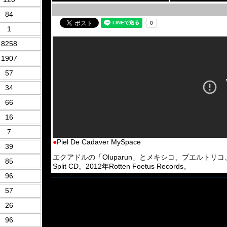
84
1
8258
1907
57
34
66
16
7
●
Piel De Cadaver MySpace
39
エクアドルの「Oluparun」とメキシコ、プエルトリコ、アメリ
85
Split CD。2012年Rotten Foetus Records。
96
57
26
96