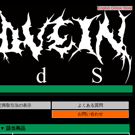
[
English Online Store
]
▼ 該当商品