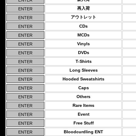
再入荷
アウトレット
CDs
MCDs
Vinyls
DVDs
T-Shirts
Long Sleeves
Hooded Sweatshirts
Caps
Others
Rare Items
Event
Free Stuff
Bloodcurdling ENT