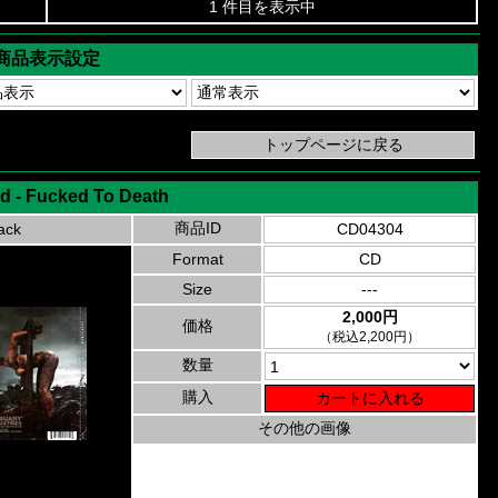
1 件目を表示中
商品表示設定
d - Fucked To Death
商品ID
ack
CD04304
Format
CD
Size
---
2,000円
価格
（税込2,200円）
数量
購入
その他の画像