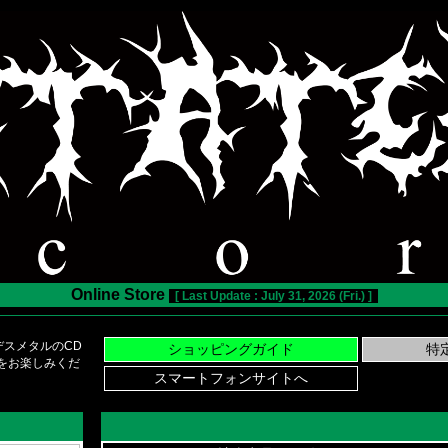
Online Store
[ Last Update : July 31, 2026 (Fri.) ]
スメタルのCD
い物をお楽しみくだ