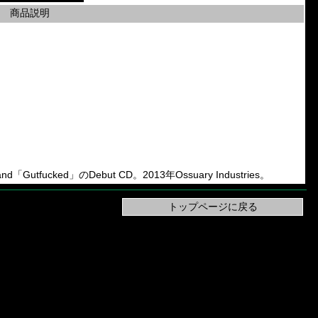
商品説明
d「Gutfucked」のDebut CD。2013年Ossuary Industries。