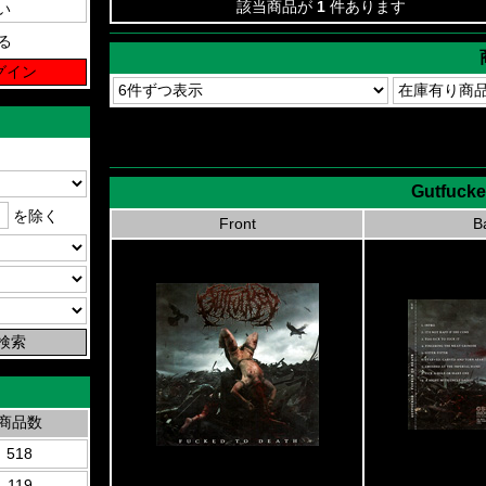
該当商品が
1
件あります
る
Gutfucke
を除く
Front
B
商品数
518
119