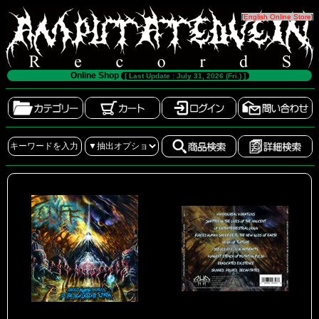
[
English Online Store
]
Online Shop
[ Last Update : July 31, 2026 (Fri.) ]