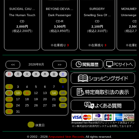
SUICIDAL CAU ...
BEYOND DEVIA ...
SURGERY
MONUMENT 
The Human Touch
Dark Passenger
Smelling Sea Of ...
Unterweger D
CD
CD-R
CD
CD
2,000円
3,500円
2,100円
2,500
（税込2,200円）
（税込3,850円）
（税込2,310円）
（税込2,7
.
※在庫残り
3
※在庫残り
3
※在庫残
Amputated Vein Recordsのクレジットカード決済はイプシ
休業日
ロン株式会社の決済代行システムを利用しております。
© 2002 - 2026
Amputated Vein Records
.
All rights reserved.