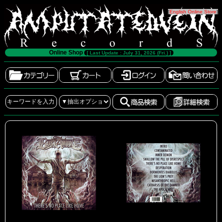
[
English Online Store
]
Online Shop
[ Last Update : July 31, 2026 (Fri.) ]