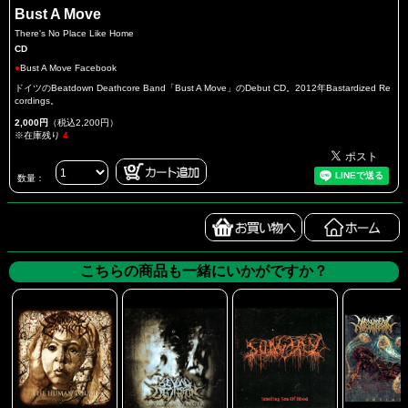
Bust A Move
There's No Place Like Home
CD
●
Bust A Move Facebook
ドイツのBeatdown Deathcore Band「Bust A Move」のDebut CD。2012年Bastardized Re
cordings。
2,000円
（税込2,200円）
※在庫残り
4
数量：
こちらの商品も一緒にいかがですか？