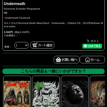
Underneath
Gruesome Evolution Respawned
CD
●
Underneath Facebook
ポルトガルのTechnical Death Metal Band「Underneath」のDebut CD。2012年Dethstar W
reck'ordes。
2,000円
（税込2,200円）
※在庫残り
3
数量：
こちらの商品も一緒にいかがですか？