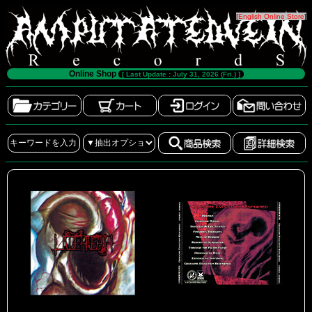
[
English Online Store
]
Online Shop
[ Last Update : July 31, 2026 (Fri.) ]