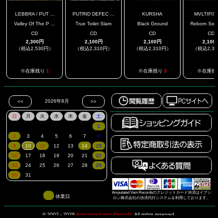
LEBBRA / PUT ...
PUTRID DEFEC ...
KURSHA
MVLTIFIS
Valley Of The P ...
True Toilet Slam
Black Ground
Reborn Souls
CD
CD
CD
CD
2,300円
2,100円
2,100円
2,100
（税込2,530円）
（税込2,310円）
（税込2,310円）
（税込2,3
.
※在庫残り
1
※在庫残り
3
※在庫残
Amputated Vein Recordsのクレジットカード決済はイプシ
休業日
ロン株式会社の決済代行システムを利用しております。
© 2002 - 2026
Amputated Vein Records
.
All rights reserved.