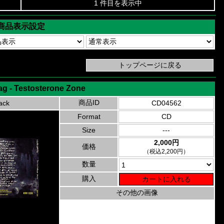
1 件目を表示中
商品表示設定
ag - Testosterone Zone
商品ID
ack
CD04562
Format
CD
Size
---
2,000円
価格
（税込2,200円）
数量
購入
その他の画像