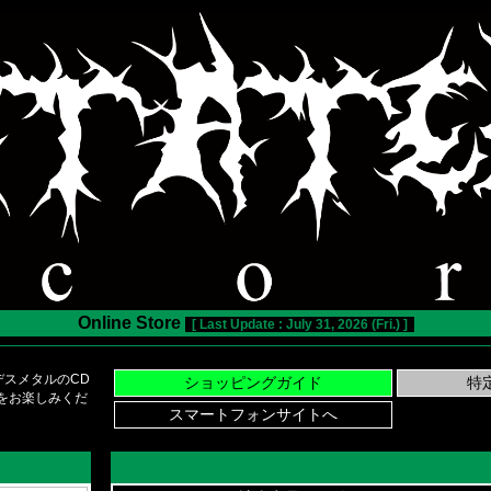
Online Store
[ Last Update : July 31, 2026 (Fri.) ]
スメタルのCD
い物をお楽しみくだ