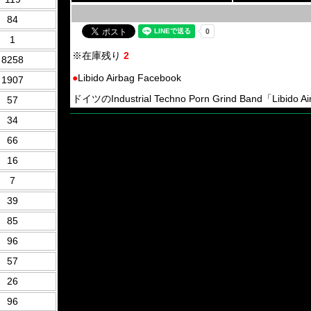
84
1
※在庫残り
2
8258
●
Libido Airbag Facebook
1907
ドイツのIndustrial Techno Porn Grind Band「Libido 
57
34
66
16
7
39
85
96
57
26
96