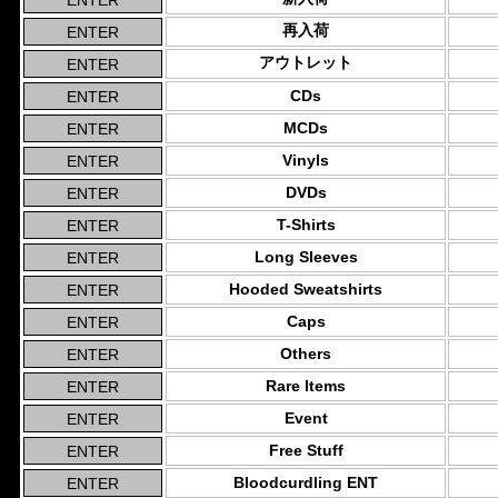
再入荷
アウトレット
CDs
MCDs
Vinyls
DVDs
T-Shirts
Long Sleeves
Hooded Sweatshirts
Caps
Others
Rare Items
Event
Free Stuff
Bloodcurdling ENT