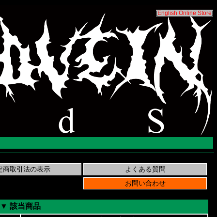
[
English Online Store
]
▼ 該当商品