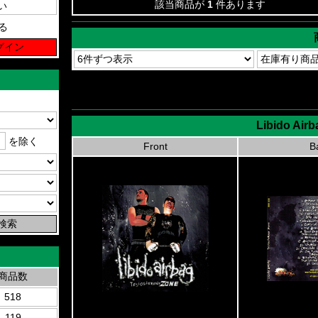
該当商品が
1
件あります
る
Libido Airb
を除く
Front
B
商品数
518
119