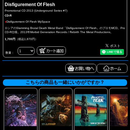
Disfigurement Of Flesh
Promotional CD 2013 (Underground Series #7)
CD-R
●
Disfigurement Of Flesh MySpace
ロシアのSlamming Brutal Death Metal Band「Disfigurement Of Flesh」のプロモMCD。Pro
CD-R仕様。2013年Morbid Generation Records / Rebirth The Metal Productions。
1,700円
（税込1,870円）
数量：
こちらの商品も一緒にいかがですか？