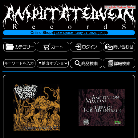
[
English Online Store
]
Online Shop
[ Last Update : July 31, 2026 (Fri.) ]