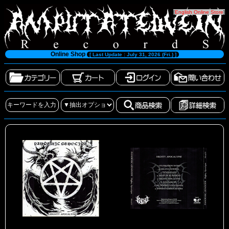
[
English Online Store
]
Online Shop
[ Last Update : July 31, 2026 (Fri.) ]