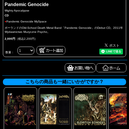
Pandemic Genocide
Mighty Apocalypse
CD
●
Pandemic Genocide MySpace
ポーランドのOld-School Death Metal Band「Pandemic Genocide」のDebut CD。2011年
Wydawnictwo Muzyczne Psycho。
2,000円
（税込2,200円）
数量：
こちらの商品も一緒にいかがですか？