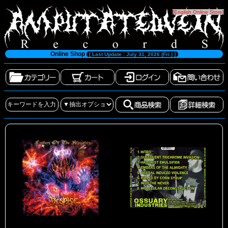
[
English Online Store
]
Online Shop
[ Last Update : July 31, 2026 (Fri.) ]