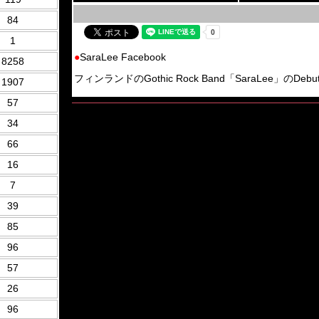
84
1
●
SaraLee Facebook
8258
フィンランドのGothic Rock Band「SaraLee」のDebut 
1907
57
34
66
16
7
39
85
96
57
26
96