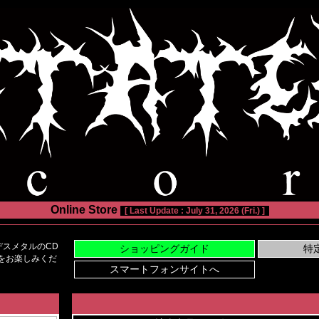
Online Store
[ Last Update : July 31, 2026 (Fri.) ]
スメタルのCD
い物をお楽しみくだ