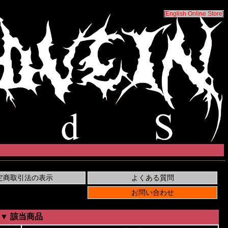
[
English Online Store
]
▼ 該当商品