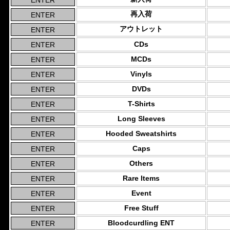
再入荷
アウトレット
CDs
MCDs
Vinyls
DVDs
T-Shirts
Long Sleeves
Hooded Sweatshirts
Caps
Others
Rare Items
Event
Free Stuff
Bloodcurdling ENT