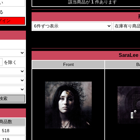
該当商品が
1
件あります
る
SaraLee 
を除く
Front
B
商品数
518
119