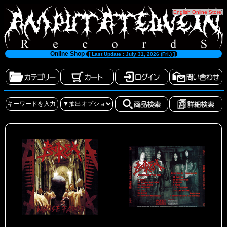
[
English Online Store
]
Online Shop
[ Last Update : July 31, 2026 (Fri.) ]