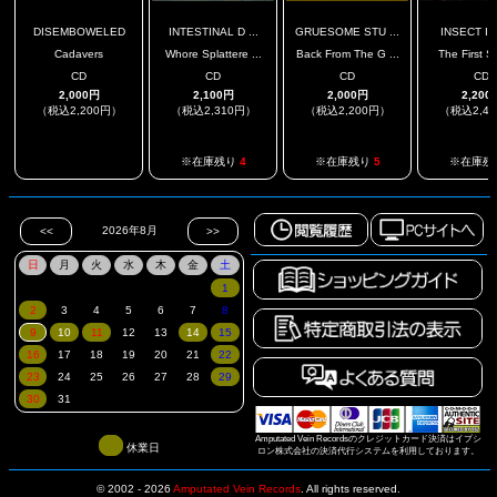
DISEMBOWELED
INTESTINAL D ...
GRUESOME STU ...
INSECT I
Cadavers
Whore Splattere ...
Back From The G ...
The First Sh
CD
CD
CD
CD
2,000円
2,100円
2,000円
2,200
（税込2,200円）
（税込2,310円）
（税込2,200円）
（税込2,4
.
※在庫残り
4
※在庫残り
5
※在庫残
Amputated Vein Recordsのクレジットカード決済はイプシ
休業日
ロン株式会社の決済代行システムを利用しております。
© 2002 - 2026
Amputated Vein Records
.
All rights reserved.