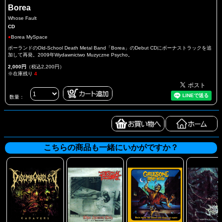
Borea
Whose Fault
CD
●
Borea MySpace
ポーランドのOld-School Death Metal Band「Borea」のDebut CDにボーナストラックを追
加して再発。2009年Wydawnictwo Muzyczne Psycho。
2,000円
（税込2,200円）
※在庫残り
4
数量：
こちらの商品も一緒にいかがですか？