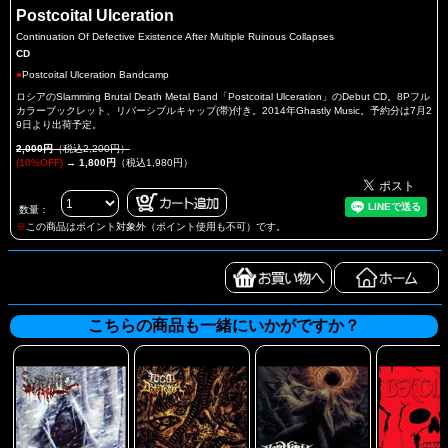
Postcoital Ulceration
Continuation Of Defective Existence After Multiple Ruinous Collapses
CD
●
Postcoital Ulceration Bandcamp
ロシアのSlamming Brutal Death Metal Band「Postcoital Ulceration」のDebut CD。8Pフル
カラーブックレット、リバーシブルキャップ(帯)付き。2014年Ghastly Music。予約分は7月2
9日より出荷予定。
2,000円
（税込2,200円）
(10%OFF)
→
1,800円
（税込1,980円）
数量：
※
この商品はポイント対象外（ポイント使用も不可）です。
こちらの商品も一緒にいかがですか？