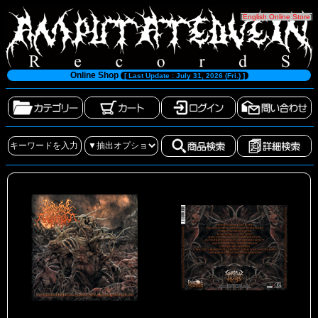
[
English Online Store
]
Online Shop
[ Last Update : July 31, 2026 (Fri.) ]