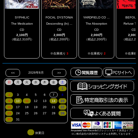
SYPHILIC
FOCAL DYSTONIA
YARDFIELD CO ...
BEFOUL
The Medication
Descending (In) ...
The Absorption
Refuse To
CD
CD
CD
CD
2,100円
2,000円
2,000円
2,000
（税込2,310円）
（税込2,200円）
（税込2,200円）
（税込2,2
.
※在庫残り
3
※在庫残り
2
※在庫残
Amputated Vein Recordsのクレジットカード決済はイプシ
休業日
ロン株式会社の決済代行システムを利用しております。