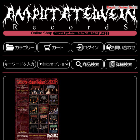
[
English Online Store
]
Online Shop
[ Last Update : July 31, 2026 (Fri.) ]