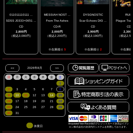
011011110111 ...
MESSIAH NOST ...
DYSGNOSTIC
RUIN
SDSS J0333+0651 ...
From The Ashes
Scar Echoes DIG ...
Plague Trans
CD
CD-R
CD
CD
2,800円
2,000円
2,900円
2,300
（税込3,080円）
（税込2,200円）
（税込3,190円）
（税込2,5
.
※在庫残り
5
※在庫残り
2
※在庫残
Amputated Vein Recordsのクレジットカード決済はイプシ
休業日
ロン株式会社の決済代行システムを利用しております。