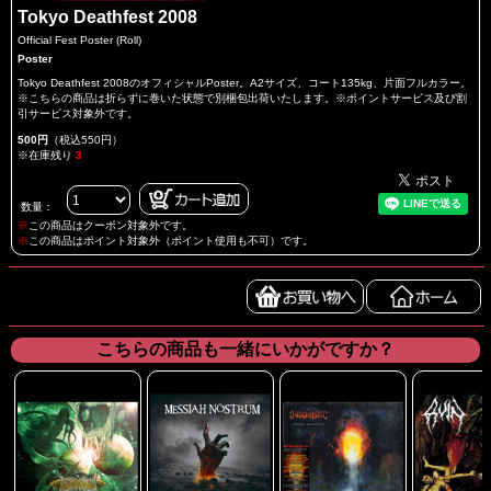
Tokyo Deathfest 2008
Official Fest Poster (Roll)
Poster
Tokyo Deathfest 2008のオフィシャルPoster。A2サイズ、コート135kg、片面フルカラー。
※こちらの商品は折らずに巻いた状態で別梱包出荷いたします。※ポイントサービス及び割
引サービス対象外です。
500円
（税込550円）
※在庫残り
3
数量：
※
この商品はクーポン対象外です。
※
この商品はポイント対象外（ポイント使用も不可）です。
こちらの商品も一緒にいかがですか？