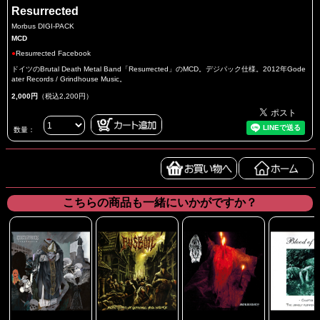
Resurrected
Morbus DIGI-PACK
MCD
●
Resurrected Facebook
ドイツのBrutal Death Metal Band「Resurrected」のMCD。デジパック仕様。2012年Gode
ater Records / Grindhouse Music。
2,000円
（税込2,200円）
数量：
こちらの商品も一緒にいかがですか？