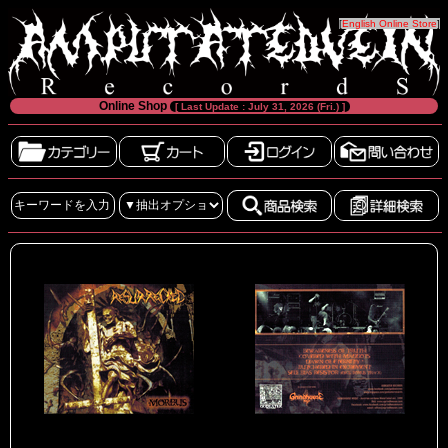
[
English Online Store
]
Online Shop
[ Last Update : July 31, 2026 (Fri.) ]