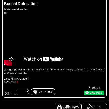
Buccal Defecation
Testament Of Brutality
CD
アルゼンチンのBrutal Death Metal Band「Buccal Defecation」のDebut CD。2014年Grind
er Cirujano Records。
2,000円
（税込2,200円）
※在庫残り
3
数量：