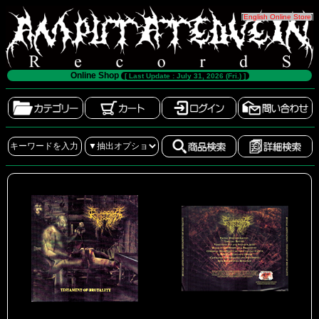
[
English Online Store
]
Online Shop
[ Last Update : July 31, 2026 (Fri.) ]