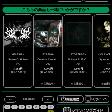
こちらの商品も一緒にいかがですか？
XELESIAH
PYAEMIA
STORTREGN
VIOLENCE U
Sense Of Hollow
Cerebral Cereal ...
Finitude SLIP-C ...
Spawned To
CD
CD
CD
CD
3,182円
3,000円
2,900円
2,000
（税込3,500円）
（税込3,300円）
（税込3,190円）
（税込2,2
.
※在庫残り
4
※在庫残り
1
※在庫残