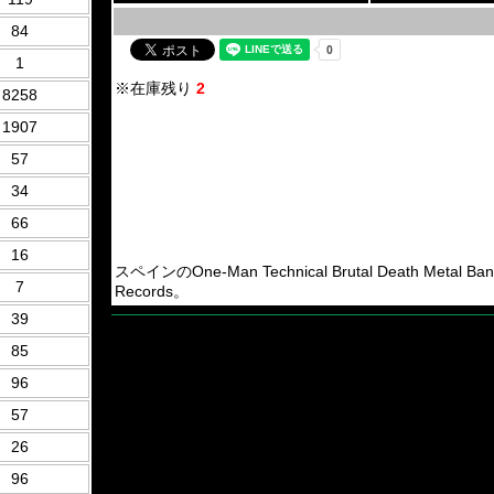
84
1
※在庫残り
2
8258
1907
57
34
66
16
スペインのOne-Man Technical Brutal Death Metal Ba
7
Records。
39
85
96
57
26
96