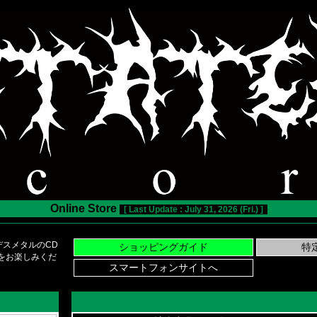
Online Store
[ Last Update : July 31, 2026 (Fri.) ]
スメタルのCD
い物をお楽しみくだ