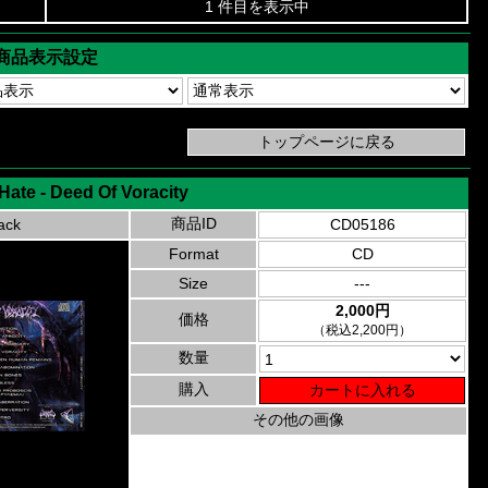
1 件目を表示中
商品表示設定
 Hate - Deed Of Voracity
商品ID
ack
CD05186
Format
CD
Size
---
2,000円
価格
（税込2,200円）
数量
購入
その他の画像