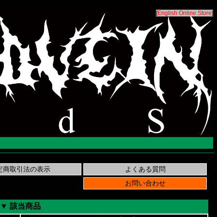
[
English Online Store
]
▼ 該当商品