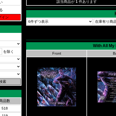
該当商品が
1
件あります
る
With All My
を除く
Front
B
商品数
518
119