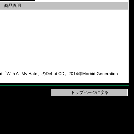
商品説明
nd「With All My Hate」のDebut CD。2014年Morbid Generation