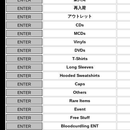
再入荷
アウトレット
CDs
MCDs
Vinyls
DVDs
T-Shirts
Long Sleeves
Hooded Sweatshirts
Caps
Others
Rare Items
Event
Free Stuff
Bloodcurdling ENT