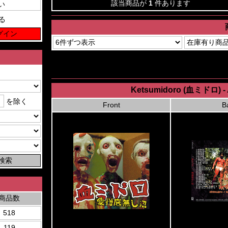
該当商品が
1
件あります
る
Ketsumidoro (血ミドロ) 
を除く
Front
B
商品数
518
119