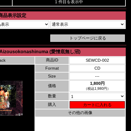
1 件目を表示中
商品表示設定
- Aizousokonashinuma (愛憎底無し沼)
商品ID
ack
SEWCD-002
Format
CD
Size
---
1,800円
価格
（税込1,980円）
数量
購入
その他の画像