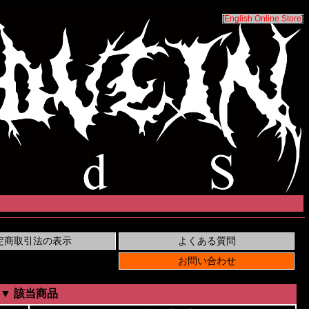
[
English Online Store
]
▼ 該当商品