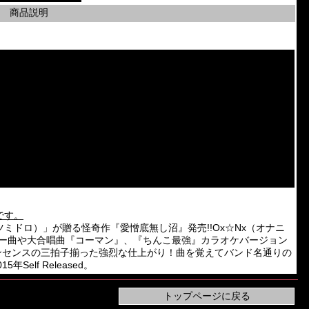
商品説明
です。
ミドロ）」が贈る怪奇作『愛憎底無し沼』発売!!Ox☆Nx（オナニ
バー曲や大合唱曲『コーマン』、『ちんこ最強』カラオケバージョン
ロ・ナンセンスの三拍子揃った強烈な仕上がり！曲を覚えてバンド名通りの
Self Released。