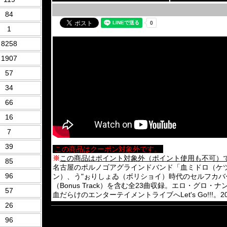
84
1
8258
1907
57
34
66
16
7
39
この商品はクーポン対象外です。
※
この商品はポイント対象外（ポイント使用も不可）
85
名古屋のポルノゴアグラインドバンド「血ミドロ（ケツ
96
ン）、う"ぉりしょゐ（ボリショイ）時代のセルフカ
（Bonus Track）を含む全23曲収録。エロ・グ
57
血だらけのエンターテイメントライブへLet's Go!!!。2015年
26
96