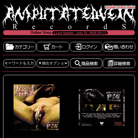
[
English Online Store
]
Online Shop
[ Last Update : July 31, 2026 (Fri.) ]