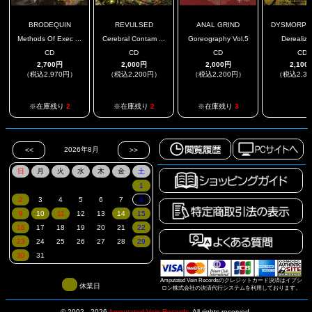
BRODEQUIN
REVULSED
ANAL GRIND
DYSMORPHIC
Methods Of Exec ...
Cerebral Contam ...
Goreography Vol.5
Derealiza
CD
CD
CD
CD
2,700円
2,000円
2,000円
2,100
（税込2,970円）
（税込2,200円）
（税込2,200円）
（税込2,3
.
※在庫残り
2
※在庫残り
2
※在庫残り
3
Amputated Vein Recordsのクレジットカード決済はイプシ
休業日
ロン株式会社の決済代行システムを利用しております。
© 2002 - 2026
Amputated Vein Records
.
All rights reserved.