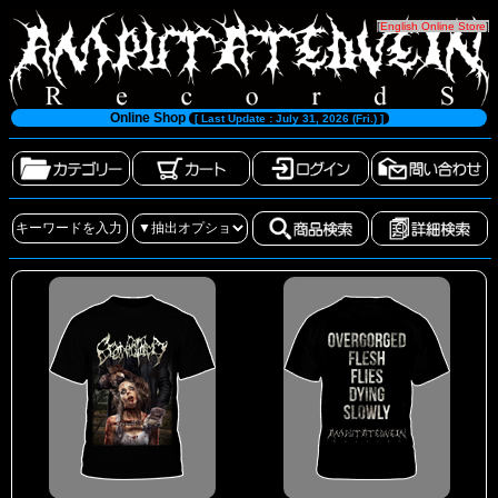
[
English Online Store
]
Online Shop
[ Last Update : July 31, 2026 (Fri.) ]