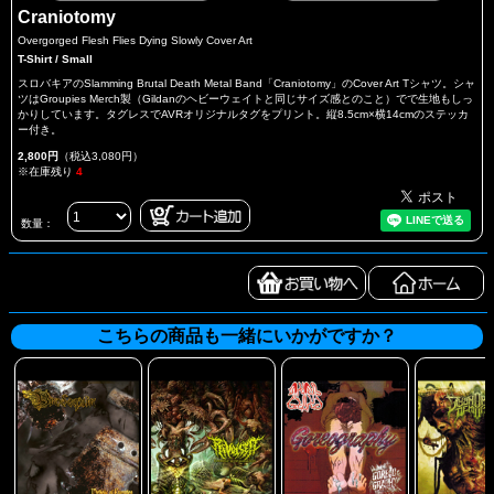
Craniotomy
Overgorged Flesh Flies Dying Slowly Cover Art
T-Shirt / Small
スロバキアのSlamming Brutal Death Metal Band「Craniotomy」のCover Art Tシャツ。シャ
ツはGroupies Merch製（Gildanのヘビーウェイトと同じサイズ感とのこと）でで生地もしっ
かりしています。タグレスでAVRオリジナルタグをプリント。縦8.5cm×横14cmのステッカ
ー付き。
2,800円
（税込3,080円）
※在庫残り
4
数量：
こちらの商品も一緒にいかがですか？