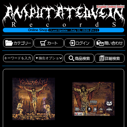
[
English Online Store
]
Online Shop
[ Last Update : July 31, 2026 (Fri.) ]