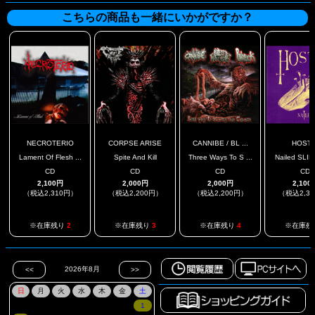
こちらの商品も一緒にいかがですか？
NECROTERIO
CORPSE ARISE
CANNIBE / BL ...
HOSTI
Lament Of Flesh ...
Spite And Kill
Three Ways To S ...
Nailed SLI
CD
CD
CD
CD
2,100円
2,000円
2,000円
2,100
（税込2,310円）
（税込2,200円）
（税込2,200円）
（税込2,3
※在庫残り
2
※在庫残り
3
※在庫残り
4
※在庫残