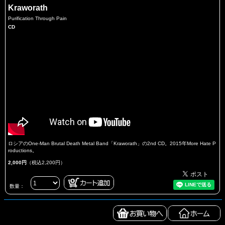
Kraworath
Purification Through Pain
CD
ロシアのOne-Man Brutal Death Metal Band「Kraworath」の2nd CD。2015年More Hate P
roductions。
2,000円
（税込2,200円）
数量：