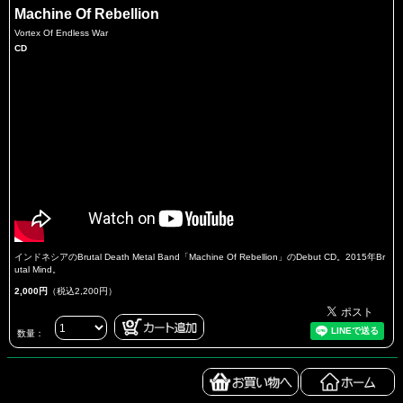
Machine Of Rebellion
Vortex Of Endless War
CD
インドネシアのBrutal Death Metal Band「Machine Of Rebellion」のDebut CD。2015年Br
utal Mind。
2,000円
（税込2,200円）
数量：