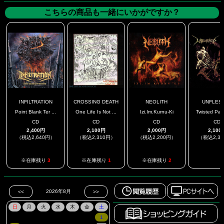
こちらの商品も一緒にいかがですか？
INFILTRATION
CROSSING DEATH
NEOLITH
UNFLES
Point Blank Ter ...
One Life Is Not ...
Izi.Im.Kurnu-Ki
Twisted Path
CD
CD
CD
CD
2,400円
2,100円
2,000円
2,100
（税込2,640円）
（税込2,310円）
（税込2,200円）
（税込2,3
.
※在庫残り
3
※在庫残り
1
※在庫残り
2