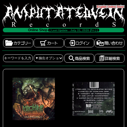
[
English Online Store
]
Online Shop
[ Last Update : July 31, 2026 (Fri.) ]