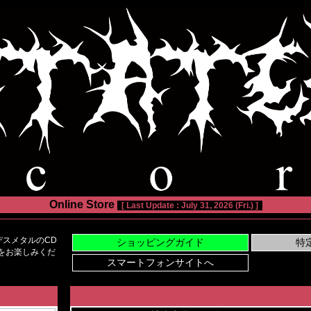
Online Store
[ Last Update : July 31, 2026 (Fri.) ]
スメタルのCD
い物をお楽しみくだ