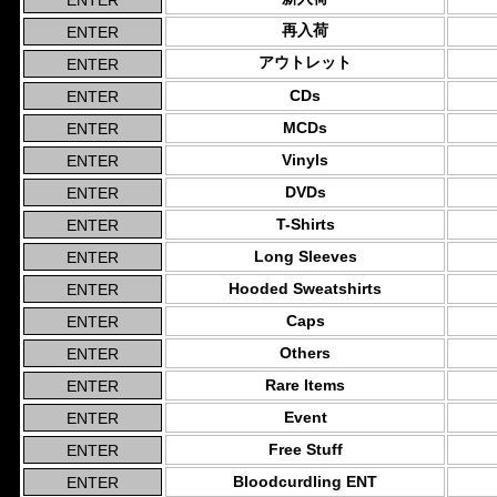
再入荷
アウトレット
CDs
MCDs
Vinyls
DVDs
T-Shirts
Long Sleeves
Hooded Sweatshirts
Caps
Others
Rare Items
Event
Free Stuff
Bloodcurdling ENT