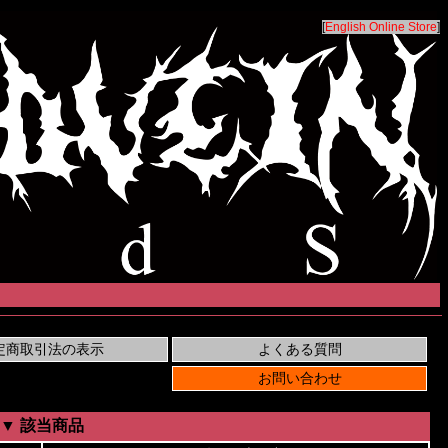
[
English Online Store
]
▼ 該当商品