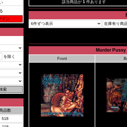
該当商品が
1
件あります
る
Murder Pussy 
を除く
Front
B
商品数
518
119