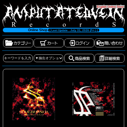
[
English Online Store
]
Online Shop
[ Last Update : July 31, 2026 (Fri.) ]