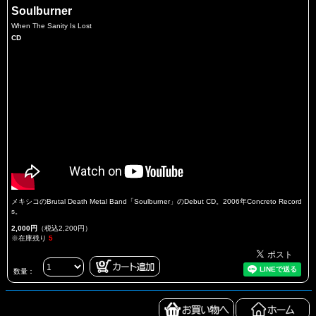
Soulburner
When The Sanity Is Lost
CD
メキシコのBrutal Death Metal Band「Soulburner」のDebut CD。2006年Concreto Record
s。
2,000円
（税込2,200円）
※在庫残り
5
数量：