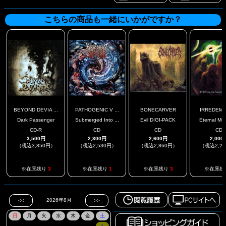
こちらの商品も一緒にいかがですか？
BEYOND DEVIA ...
PATHOGENIC V ...
BONECARVER
IRREDEMP
Dark Passenger
Submerged Into ...
Evil DIGI-PACK
Eternal Muti
CD-R
CD
CD
CD
3,500円
2,300円
2,600円
2,000
（税込3,850円）
（税込2,530円）
（税込2,860円）
（税込2,2
※在庫残り
3
※在庫残り
1
※在庫残り
3
※在庫残