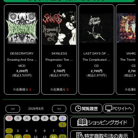
DESECRATORY
SKINLESS
LAST DAYS OF ...
VAHRZ
Gnawing And Gna ...
Progression Tow ...
The Complicated ...
The Tremblin
MCD
CD
CD
CD
3,200円
2,700円
2,700円
2,700
（税込3,520円）
（税込2,970円）
（税込2,970円）
（税込2,9
.
※在庫残り
4
※在庫残り
3
※在庫残