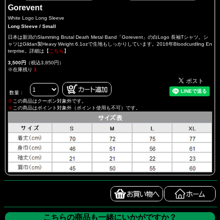
Gorevent
White Logo Long Sleeve
Long Sleeve / Small
日本は新潟のSlamming Brutal Death Metal Band「Gorevent」の白Logo 長袖Tシャツ。シ
ャツはGildan製Heavy Weight 6.1ozで生地もしっかりしています。2016年Bloodcurdling En
terprise。詳細は【
こちら
】
3,500円
（税込3,850円）
※在庫残り
1
数量：
※
この商品はクーポン対象外です。
※
この商品はポイント対象外（ポイント使用も不可）です。
こちらの商品も一緒にいかがですか？