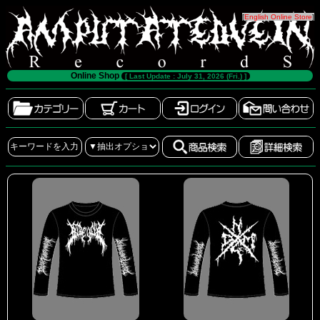
[
English Online Store
]
Online Shop
[ Last Update : July 31, 2026 (Fri.) ]