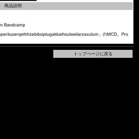
商品説明
lum Bandcamp
erituserqethhzebibsiptugakkathsulweliarzaxulum」のMCD。Pro