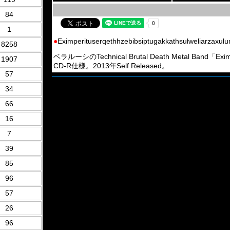
84
1
●
Eximperituserqethhzebibsiptugakkathsulweliarzaxu
8258
ベラルーシのTechnical Brutal Death Metal Band「Eximp
1907
CD-R仕様。2013年Self Released。
57
34
66
16
7
39
85
96
57
26
96