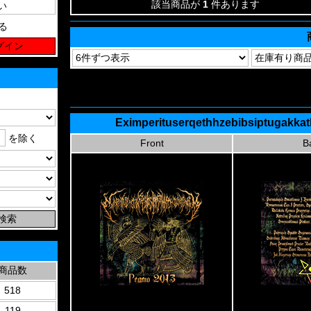
該当商品が
1
件あります
る
Eximperituserqethhzebibsiptugakka
を除く
Front
B
商品数
518
119