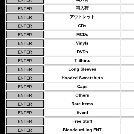
再入荷
アウトレット
CDs
MCDs
Vinyls
DVDs
T-Shirts
Long Sleeves
Hooded Sweatshirts
Caps
Others
Rare Items
Event
Free Stuff
Bloodcurdling ENT