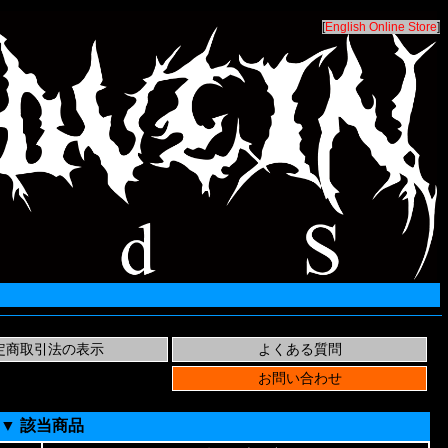
[
English Online Store
]
▼ 該当商品