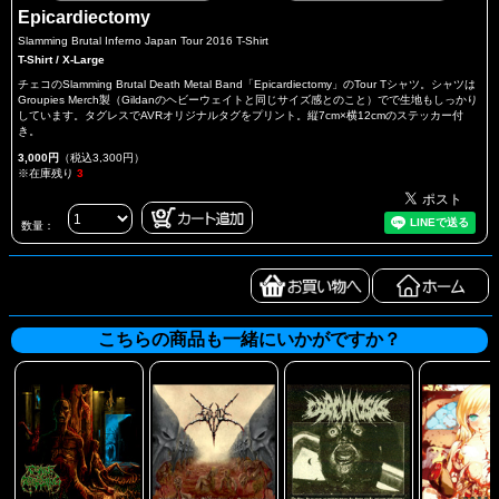
Epicardiectomy
Slamming Brutal Inferno Japan Tour 2016 T-Shirt
T-Shirt / X-Large
チェコのSlamming Brutal Death Metal Band「Epicardiectomy」のTour Tシャツ。シャツは
Groupies Merch製（Gildanのヘビーウェイトと同じサイズ感とのこと）でで生地もしっかり
しています。タグレスでAVRオリジナルタグをプリント。縦7cm×横12cmのステッカー付
き。
3,000円
（税込3,300円）
※在庫残り
3
数量：
こちらの商品も一緒にいかがですか？