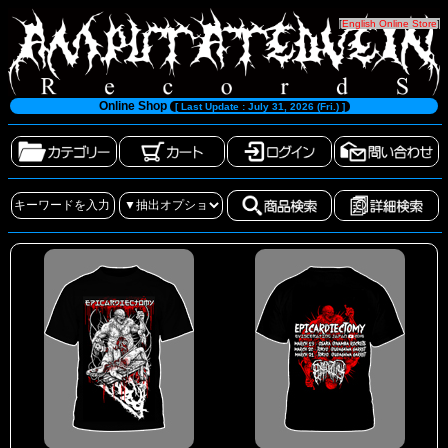
[
English Online Store
]
Online Shop
[ Last Update : July 31, 2026 (Fri.) ]