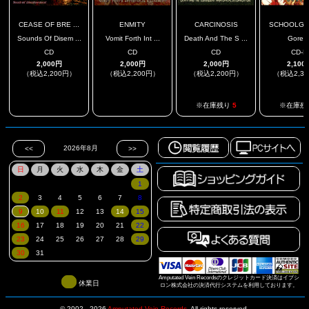
CEASE OF BRE ...
ENMITY
CARCINOSIS
SCHOOLGIRL
Sounds Of Disem ...
Vomit Forth Int ...
Death And The S ...
Goreg
CD
CD
CD
CD-R
2,000円
2,000円
2,000円
2,100
（税込2,200円）
（税込2,200円）
（税込2,200円）
（税込2,3
.
.
※在庫残り
5
※在庫残
Amputated Vein Recordsのクレジットカード決済はイプシ
休業日
ロン株式会社の決済代行システムを利用しております。
© 2002 - 2026
Amputated Vein Records
.
All rights reserved.