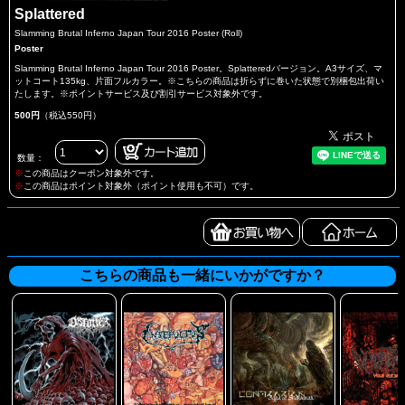
Splattered
Slamming Brutal Inferno Japan Tour 2016 Poster (Roll)
Poster
Slamming Brutal Inferno Japan Tour 2016 Poster。Splatteredバージョン。A3サイズ、マ
ットコート135kg、片面フルカラー。※こちらの商品は折らずに巻いた状態で別梱包出荷い
たします。※ポイントサービス及び割引サービス対象外です。
500円
（税込550円）
数量：
※
この商品はクーポン対象外です。
※
この商品はポイント対象外（ポイント使用も不可）です。
こちらの商品も一緒にいかがですか？