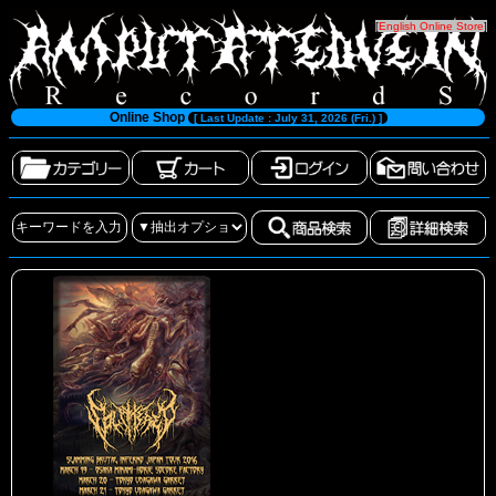
[
English Online Store
]
Online Shop
[ Last Update : July 31, 2026 (Fri.) ]