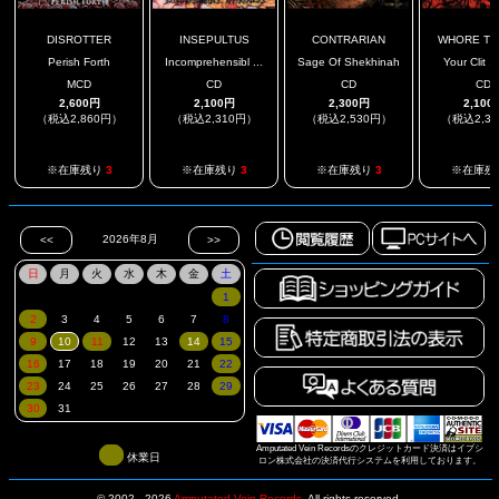
DISROTTER
INSEPULTUS
CONTRARIAN
WHORE TO
Perish Forth
Incomprehensibl ...
Sage Of Shekhinah
Your Clit ..
MCD
CD
CD
CD
2,600円
2,100円
2,300円
2,100
（税込2,860円）
（税込2,310円）
（税込2,530円）
（税込2,3
※在庫残り
3
※在庫残り
3
※在庫残り
3
※在庫残
Amputated Vein Recordsのクレジットカード決済はイプシ
休業日
ロン株式会社の決済代行システムを利用しております。
© 2002 - 2026
Amputated Vein Records
.
All rights reserved.