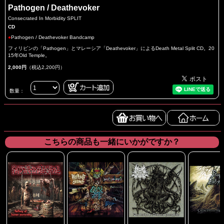
Pathogen / Deathevoker
Consecrated In Morbidity SPLIT
CD
●
Pathogen / Deathevoker Bandcamp
フィリピンの「Pathogen」とマレーシア「Deathevoker」によるDeath Metal Split CD。20
15年Old Temple。
2,000円
（税込2,200円）
数量：
こちらの商品も一緒にいかがですか？