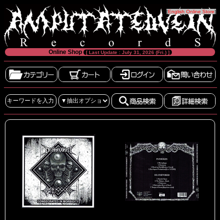
[
English Online Store
]
Online Shop
[ Last Update : July 31, 2026 (Fri.) ]