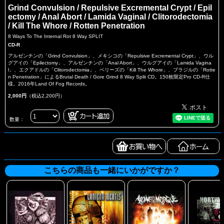
Grind Convulsion / Repulsive Excremental Crypt / Epil
ectomy / Anal Abort / Lamida Vaginal / Clitorodectomia
/ Kill The Whore / Rotten Penetration
8 Ways To The Internal Rot 8 Way SPLIT
CD-R
アルゼンチンの「Grind Convulsion」、メキシコの「Repulsive Excremental Crypt」、ウル
グアイの「Epilectomy」、アルゼンチンの「Anal Abort」、ウルグアイの「Lamida Vagina
l」、エクアドルの「Clitorodectomia」、ベリーズの「Kill The Whore」、ブラジルの「Rotte
n Penetration」によるBrutal Death / Gore Grind 8 Way Split CD。150枚限定Pro CD-R仕
様。2016年Land Of Fog Records。
2,000円
（税込2,200円）
数量：
こちらの商品も一緒にいかがですか？