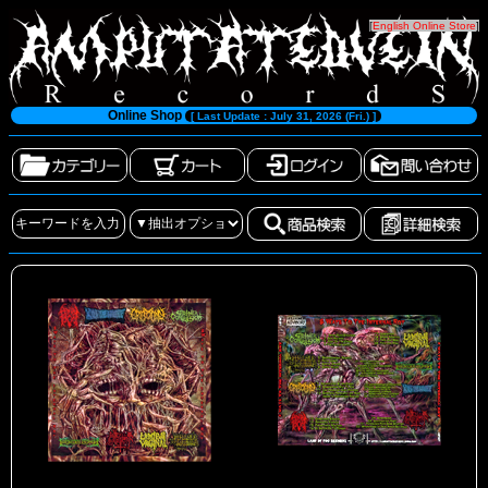
[
English Online Store
]
Online Shop
[ Last Update : July 31, 2026 (Fri.) ]