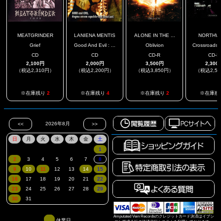
MEATGRINDER
LANIENA MENTIS
ALONE IN THE ...
NORTHW
Grief
Good And Evil : ...
Oblivion
Crossroads D
CD
CD
CD-R
CD-R
2,100円
2,000円
3,500円
2,300
（税込2,310円）
（税込2,200円）
（税込3,850円）
（税込2,5
※在庫残り
2
※在庫残り
4
※在庫残り
2
※在庫残
Amputated Vein Recordsのクレジットカード決済はイプシ
休業日