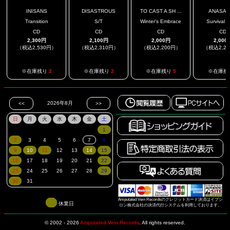
INISANS
DISASTROUS
TO CAST A SH ...
ANASAR
Transition
S/T
Winter's Embrace
Survival 
CD
CD
CD
CD
2,300円
2,100円
2,000円
2,000
（税込2,530円）
（税込2,310円）
（税込2,200円）
（税込2,2
※在庫残り
2
※在庫残り
2
※在庫残り
5
※在庫残
Amputated Vein Recordsのクレジットカード決済はイプシ
休業日
ロン株式会社の決済代行システムを利用しております。
© 2002 - 2026
Amputated Vein Records
.
All rights reserved.