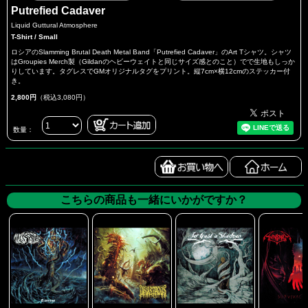
Putrefied Cadaver
Liquid Guttural Atmosphere
T-Shirt / Small
ロシアのSlamming Brutal Death Metal Band「Putrefied Cadaver」のArt Tシャツ。シャツ
はGroupies Merch製（Gildanのヘビーウェイトと同じサイズ感とのこと）でで生地もしっか
りしています。タグレスでGMオリジナルタグをプリント。縦7cm×横12cmのステッカー付
き。
2,800円
（税込3,080円）
数量：
こちらの商品も一緒にいかがですか？