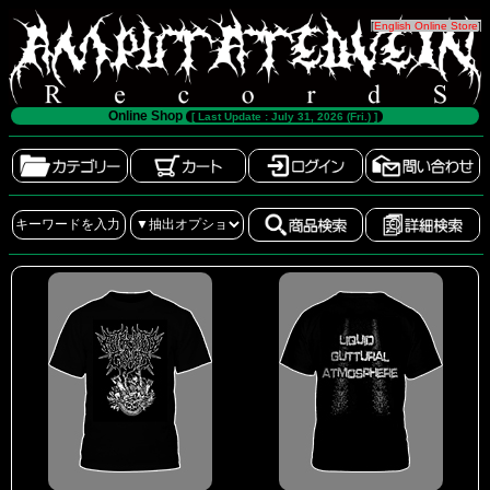
[
English Online Store
]
Online Shop
[ Last Update : July 31, 2026 (Fri.) ]