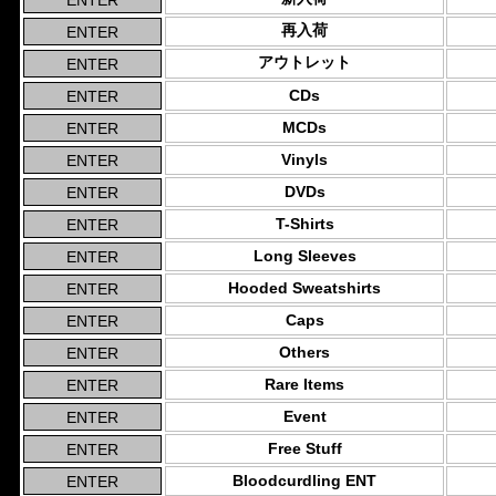
再入荷
アウトレット
CDs
MCDs
Vinyls
DVDs
T-Shirts
Long Sleeves
Hooded Sweatshirts
Caps
Others
Rare Items
Event
Free Stuff
Bloodcurdling ENT