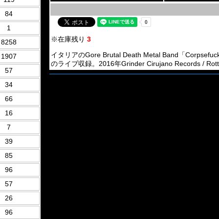
84
1
※在庫残り
3
8258
イタリアのGore Brutal Death Metal Band「Cor
1907
のライブ収録。2016年Grinder Cirujano Records / Rott
57
34
66
16
7
39
85
96
57
26
96