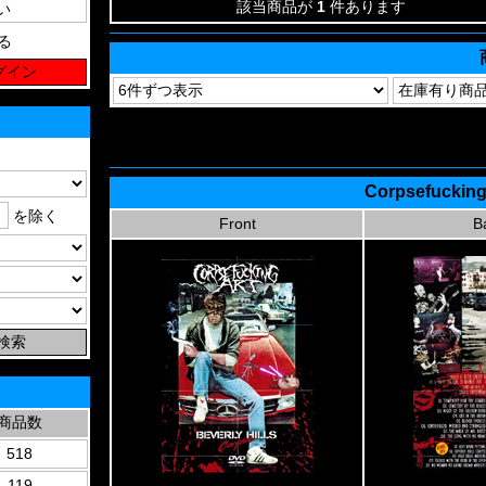
該当商品が
1
件あります
る
Corpsefucking 
を除く
Front
B
商品数
518
119