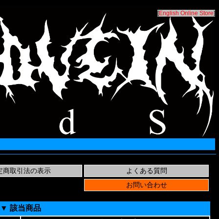
[
English Online Store
]
▼ 該当商品