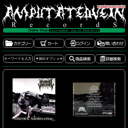
[
English Online Store
]
Online Shop
[ Last Update : July 31, 2026 (Fri.) ]