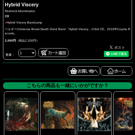
Hybrid Viscery
Redneck Abomination
CD
●
Hybrid Viscery Bandcamp
ベルギーのIntense Brutal Death Grind Band「Hybrid Viscery」の3rd CD。2016年Coyote R
ecords。
2,000円
（税込2,200円）
数量：
こちらの商品も一緒にいかがですか？