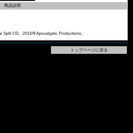
商品説明
plit CD。2015年Apocalyptic Productions。