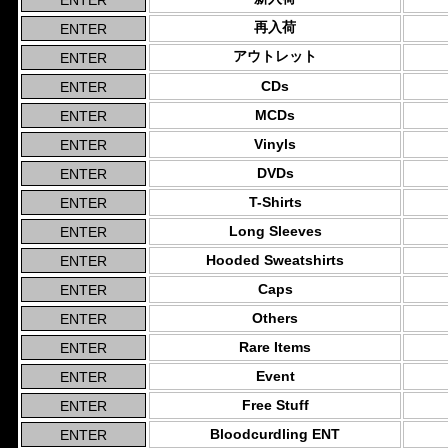
再入荷
アウトレット
CDs
MCDs
Vinyls
DVDs
T-Shirts
Long Sleeves
Hooded Sweatshirts
Caps
Others
Rare Items
Event
Free Stuff
Bloodcurdling ENT