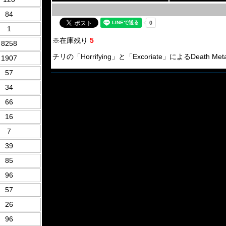
84
1
※在庫残り
5
8258
チリの「Horrifying」と「Excoriate」によるDeath Metal S
1907
57
34
66
16
7
39
85
96
57
26
96