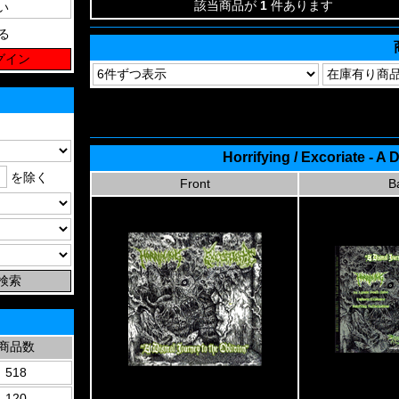
該当商品が
1
件あります
る
Horrifying / Excoriate - A
を除く
Front
B
商品数
518
120