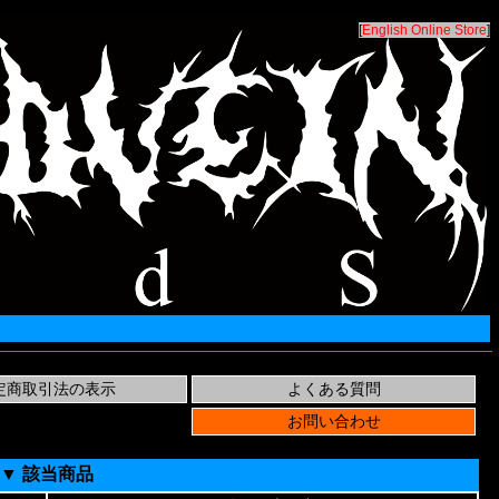
[
English Online Store
]
▼ 該当商品