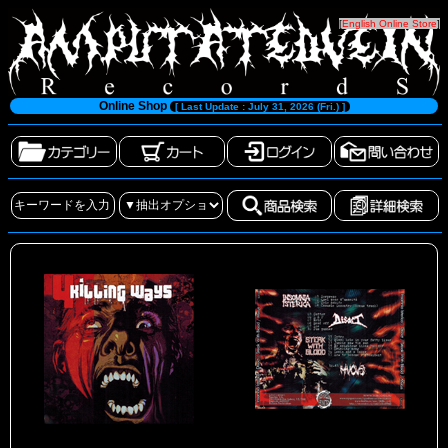
[
English Online Store
]
Online Shop
[ Last Update : July 31, 2026 (Fri.) ]