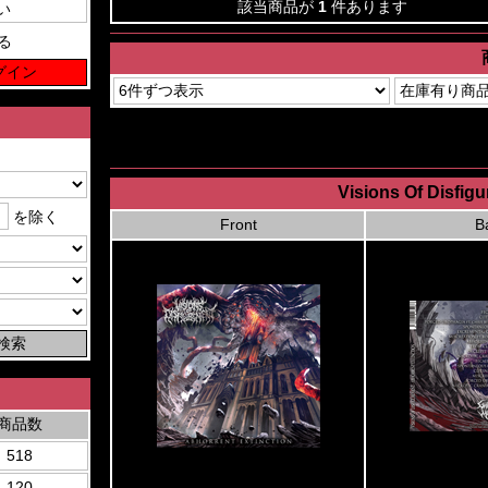
該当商品が
1
件あります
る
Visions Of Disfigu
を除く
Front
B
商品数
518
120