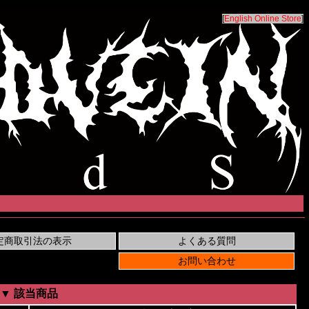
[
English Online Store
]
▼ 該当商品