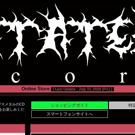
Online Store
[ Last Update : July 31, 2026 (Fri.) ]
スメタルのCD
い物をお楽しみくだ