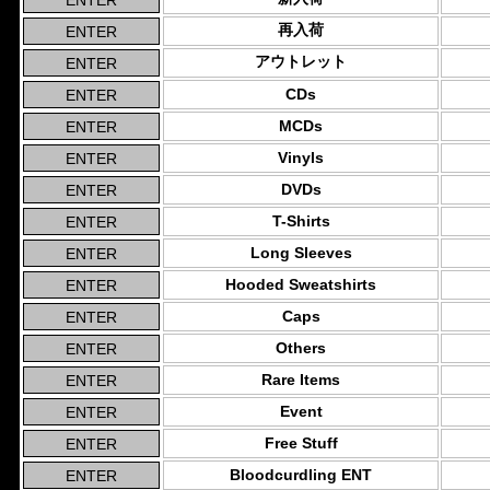
再入荷
アウトレット
CDs
MCDs
Vinyls
DVDs
T-Shirts
Long Sleeves
Hooded Sweatshirts
Caps
Others
Rare Items
Event
Free Stuff
Bloodcurdling ENT