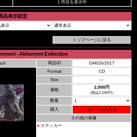
1 件目を表示中
商品表示設定
rement - Abhorrent Extinction
商品ID
ack
GM026/2017
Format
CD
Size
---
2,000円
価格
（税込2,200円）
数量
購入
その他の画像
●
ステッカー