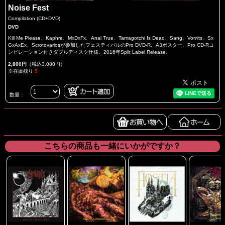
Noise Fest
Compilation (CD+DVD)
DVD
Kill Me Please、Kaphre、MxDxFx、Anal True、Tamagotchi Is Dead、Sang、Vomits、Sx
GxAxEx、Scrotovariosが参加したフェスティバルのPro DVD-R。A3ポスター、Pro CD-Rコ
ンピレーション付きダブルディスク仕様。2016年Split Label Release。
2,800円
（税込3,080円）
※在庫残り
5
数量：
こちらの商品も一緒にいかがですか？