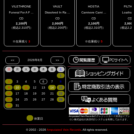
VILETHRONE
VAULT
HOSTIA
FILTH
Funeral For A F ...
Dissolved In Ra ...
Carnivore Carni ...
Loaths
CD
CD
CD
CD
2,100円
2,000円
2,100円
2,000
（税込2,310円）
（税込2,200円）
（税込2,310円）
（税込2,2
.
.
※在庫残り
3
※在庫残り
5
Amputated Vein Recordsのクレジットカード決済はイプシ
休業日
ロン株式会社の決済代行システムを利用しております。
© 2002 - 2026
Amputated Vein Records
.
All rights reserved.