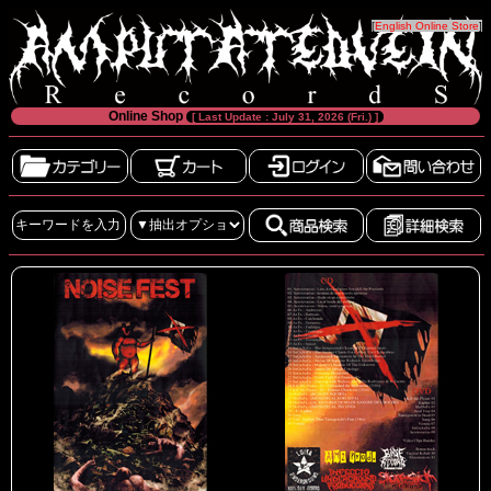
[
English Online Store
]
Online Shop
[ Last Update : July 31, 2026 (Fri.) ]