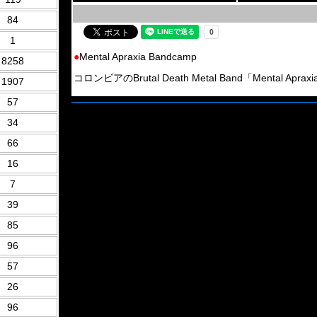
84
1
●
Mental Apraxia Bandcamp
8258
コロンビアのBrutal Death Metal Band「Mental Apra
1907
57
34
66
16
7
39
85
96
57
26
96