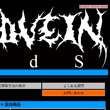
[
English Online Store
]
▼ 該当商品