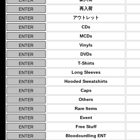
再入荷
アウトレット
CDs
MCDs
Vinyls
DVDs
T-Shirts
Long Sleeves
Hooded Sweatshirts
Caps
Others
Rare Items
Event
Free Stuff
Bloodcurdling ENT