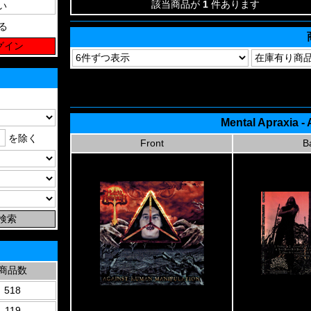
該当商品が
1
件あります
る
Mental Apraxia -
を除く
Front
B
商品数
518
119