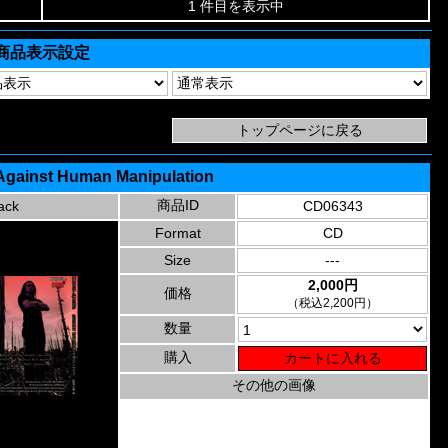
1 件目を表示中
商品表示設定
 Against Human Manipulation
商品ID
ack
CD06343
Format
CD
Size
---
2,000円
価格
（税込2,200円）
数量
購入
その他の画像