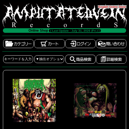
[
English Online Store
]
Online Shop
[ Last Update : July 31, 2026 (Fri.) ]