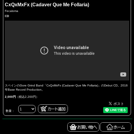
CxQxMxFx (Cadaver Que Me Follaria)
Fecaloma
CD
スペインのGore Grind Band「CxQxMxFx (Cadaver Que Me Follaria)」のDebut CD。2016
年Base Record Production。
2,000円
（税込2,200円）
数量：