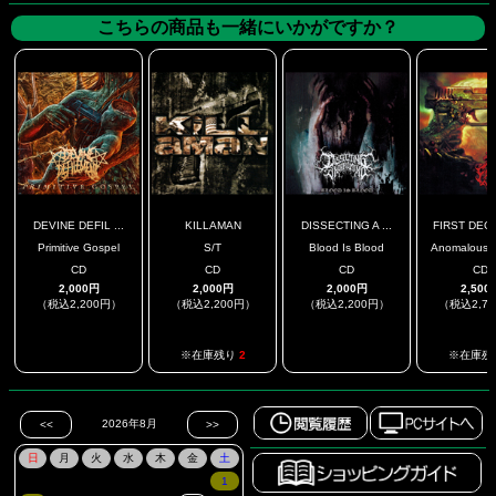
こちらの商品も一緒にいかがですか？
DEVINE DEFIL ...
KILLAMAN
DISSECTING A ...
FIRST DEGR
Primitive Gospel
S/T
Blood Is Blood
Anomalous Ha
CD
CD
CD
CD
2,000円
2,000円
2,000円
2,500
（税込2,200円）
（税込2,200円）
（税込2,200円）
（税込2,7
.
.
※在庫残り
2
※在庫残