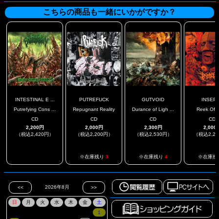
こちらの商品も一緒にいかがですか？
INTESTINAL E ...
PUTREFUCK
GUTVOID
INSEP
Putrefying Cons ...
Repugnant Reality
Durance of Ligh ...
Reek Of 
CD
CD
CD
CD
2,200円
2,000円
2,300円
2,000
（税込2,420円）
（税込2,200円）
（税込2,530円）
（税込2,2
.
※在庫残り
3
※在庫残り
4
※在庫残