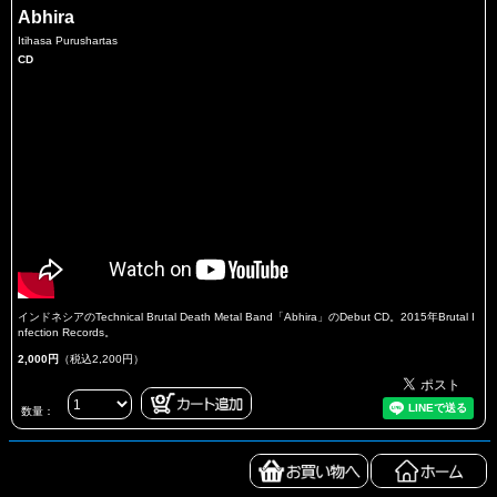
Abhira
Itihasa Purushartas
CD
インドネシアのTechnical Brutal Death Metal Band「Abhira」のDebut CD。2015年Brutal I
nfection Records。
2,000円
（税込2,200円）
数量：