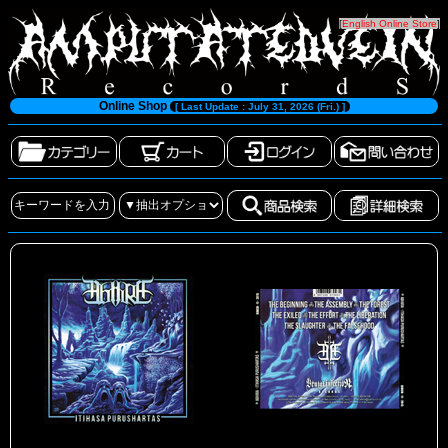
[
English Online Store
]
Online Shop
[ Last Update : July 31, 2026 (Fri.) ]