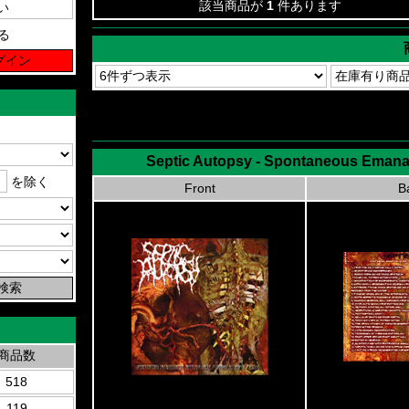
該当商品が
1
件あります
る
Septic Autopsy - Spontaneous Emana
を除く
Front
B
商品数
518
119