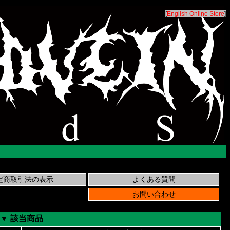
[
English Online Store
]
▼ 該当商品