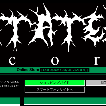
Online Store
[ Last Update : July 31, 2026 (Fri.) ]
スメタルのCD
い物をお楽しみくだ