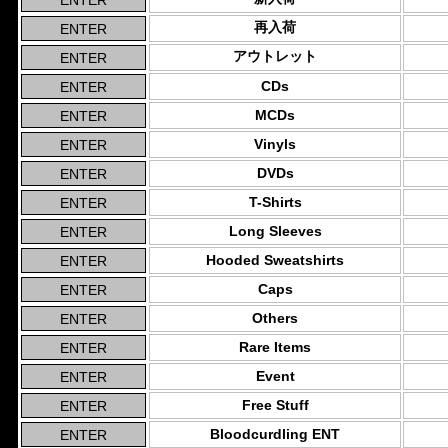
再入荷
アウトレット
CDs
MCDs
Vinyls
DVDs
T-Shirts
Long Sleeves
Hooded Sweatshirts
Caps
Others
Rare Items
Event
Free Stuff
Bloodcurdling ENT