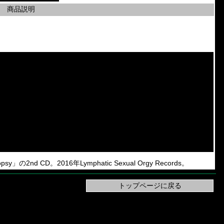
商品説明
topsy」の2nd CD。2016年Lymphatic Sexual Orgy Records。