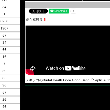
84
1
※在庫残り
5
8258
1907
57
34
66
16
7
39
85
メキシコのBrutal Death Gore Grind Band「Septic Au
96
57
26
96