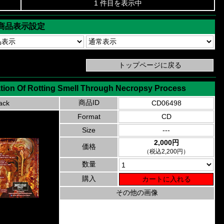
1 件目を表示中
商品表示設定
tion Of Rotting Smell Through Necropsy Process
商品ID
ack
CD06498
Format
CD
Size
---
2,000円
価格
（税込2,200円）
数量
購入
その他の画像