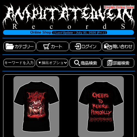
[
English Online Store
]
Online Shop
[ Last Update : July 31, 2026 (Fri.) ]