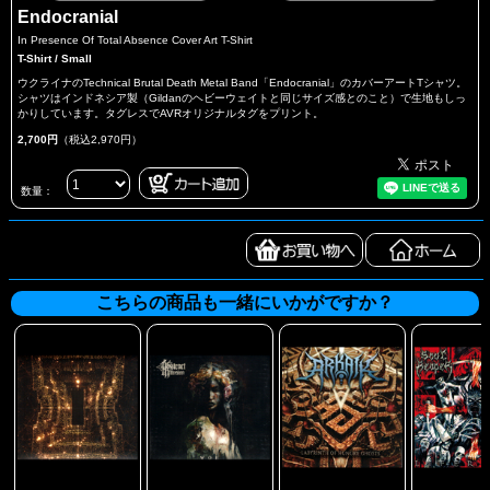
Endocranial
In Presence Of Total Absence Cover Art T-Shirt
T-Shirt / Small
ウクライナのTechnical Brutal Death Metal Band「Endocranial」のカバーアートTシャツ。
シャツはインドネシア製（Gildanのヘビーウェイトと同じサイズ感とのこと）で生地もしっ
かりしています。タグレスでAVRオリジナルタグをプリント。
2,700円
（税込2,970円）
数量：
こちらの商品も一緒にいかがですか？