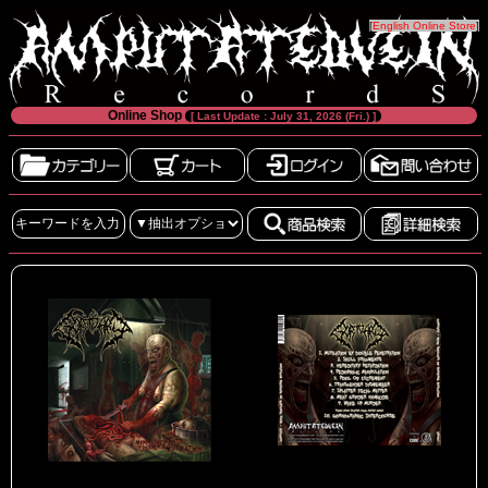
[
English Online Store
]
Online Shop
[ Last Update : July 31, 2026 (Fri.) ]