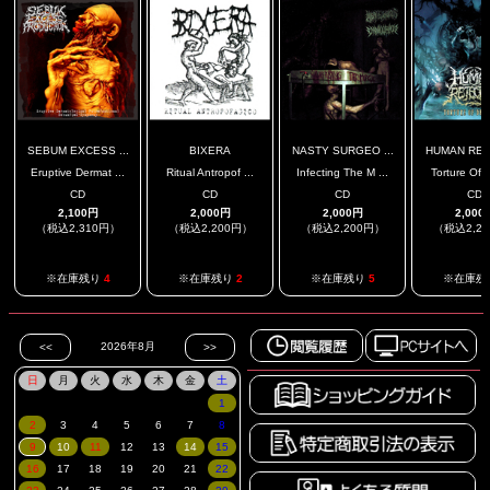
SEBUM EXCESS ...
BIXERA
NASTY SURGEO ...
HUMAN REJE
Eruptive Dermat ...
Ritual Antropof ...
Infecting The M ...
Torture Of D
CD
CD
CD
CD
2,100円
2,000円
2,000円
2,000
（税込2,310円）
（税込2,200円）
（税込2,200円）
（税込2,2
※在庫残り
4
※在庫残り
2
※在庫残り
5
※在庫残