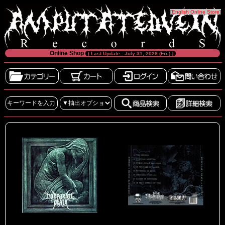
[
English Online Store
]
Online Shop
[ Last Update : July 31, 2026 (Fri.) ]