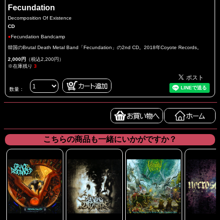
Fecundation
Decomposition Of Existence
CD
●
Fecundation Bandcamp
韓国のBrutal Death Metal Band「Fecundation」の2nd CD。2018年Coyote Records。
2,000円
（税込2,200円）
※在庫残り
3
数量：
こちらの商品も一緒にいかがですか？