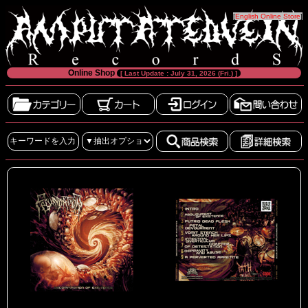
[
English Online Store
]
Online Shop
[ Last Update : July 31, 2026 (Fri.) ]