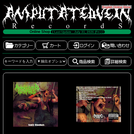
[
English Online Store
]
Online Shop
[ Last Update : July 31, 2026 (Fri.) ]