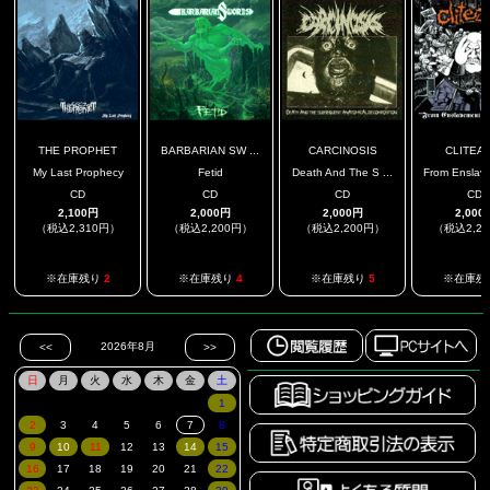
THE PROPHET
BARBARIAN SW ...
CARCINOSIS
CLITEA
My Last Prophecy
Fetid
Death And The S ...
From Enslave
CD
CD
CD
CD
2,100円
2,000円
2,000円
2,000
（税込2,310円）
（税込2,200円）
（税込2,200円）
（税込2,2
※在庫残り
2
※在庫残り
4
※在庫残り
5
※在庫残