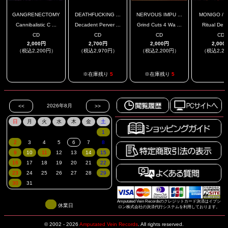
GANGRENECTOMY
DEATHFUCKING ...
NERVOUS IMPU ...
MONIGO / M
Cannibalistic C ...
Decadent Perver ...
Grind Cuts 4 Wa ...
Ritual De Ini
CD
CD
CD
CD
2,000円
2,700円
2,000円
2,000
（税込2,200円）
（税込2,970円）
（税込2,200円）
（税込2,2
.
.
※在庫残り
5
※在庫残り
5
Amputated Vein Recordsのクレジットカード決済はイプシ
休業日
ロン株式会社の決済代行システムを利用しております。
© 2002 - 2026
Amputated Vein Records
.
All rights reserved.