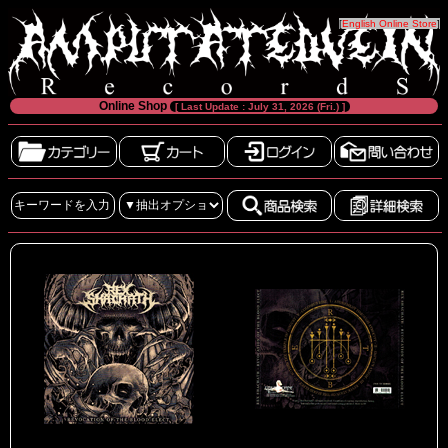
[
English Online Store
]
Online Shop
[ Last Update : July 31, 2026 (Fri.) ]