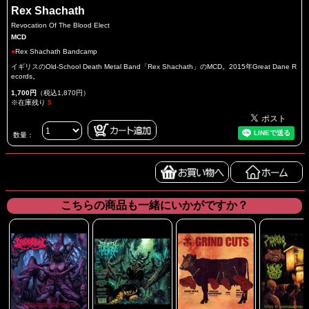
Rex Shachath
Revocation Of The Blood Elect
MCD
●
Rex Shachath Bandcamp
イギリスのOld-School Death Metal Band「Rex Shachath」のMCD。2015年Great Dane R
ecords。
1,700円
（税込1,870円）
※在庫残り
5
数量：
こちらの商品も一緒にいかがですか？