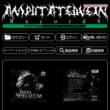
[
English Online Store
]
Online Shop
[ Last Update : July 31, 2026 (Fri.) ]